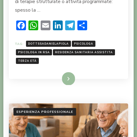
di terapie strutturate o attività programmate:
spesso la …
Facebook
WhatsApp
Email
LinkedIn
Telegram
Condividi
TAG:
DOTTSSADANIELAPIOLA
PSICOLOGA
PSICOLOGA IN RSA
RESIDENZA SANITARIA ASSISTITA
TERZA ETÀ
LEGGI TUTTO
ESPERIENZA PROFESSIONALE