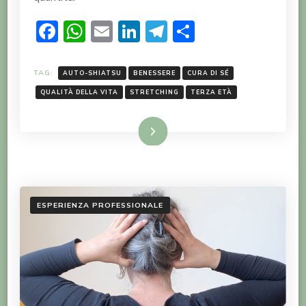
Facebook
WhatsApp
Email
LinkedIn
Telegram
Condividi
TAG:
AUTO-SHIATSU
BENESSERE
CURA DI SÉ
QUALITÀ DELLA VITA
STRETCHING
TERZA ETÀ
LEGGI TUTTO
ESPERIENZA PROFESSIONALE