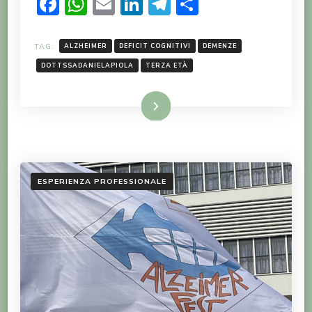
Facebook
WhatsApp
Email
LinkedIn
Telegram
Condividi
TAG:
ALZHEIMER
DEFICIT COGNITIVI
DEMENZE
DOTTSSADANIELAPIOLA
TERZA ETÀ
LEGGI TUTTO
ESPERIENZA PROFESSIONALE