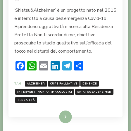
‘Shiatsu&Alzheimer’ è un progetto nato nel 2015
e interrotto a causa dell’emergenza Covid-19.
Riprendono oggi attività e ricerca alla Residenza
Protetta Non ti scordar di me, obiettivo
proseguire lo studio qualitativo sull’efficacia del
tocco nei disturbi del comportamento.
Facebook
WhatsApp
Email
LinkedIn
Telegram
Condividi
TAG:
ALZHEIMER
CURE PALLIATIVE
DEMENZE
INTERVENTI NON FARMACOLOGICI
SHIATSUEALZHEIMER
TERZA ETÀ
LEGGI TUTTO