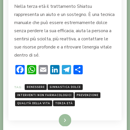
Nella terza età il trattamento Shiatsu
rappresenta un aiuto e un sostegno. È una tecnica
manuale che può essere estremamente dolce
senza perdere la sua efficacia, aiuta la persona a
sentirsi più sciolta, più reattiva, a contattare le
sue risorse profonde e a ritrovare l’energia vitale
dentro di sé.
Facebook
WhatsApp
Email
LinkedIn
Telegram
Condividi
TAG:
BENESSERE
GINNASTICA DOLCE
INTERVENTI NON FARMACOLOGICI
PREVENZIONE
QUALITÀ DELLA VITA
TERZA ETÀ
LEGGI TUTTO