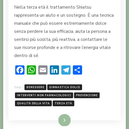
Nella terza età il trattamento Shiatsu
rappresenta un aiuto e un sostegno. È una tecnica
manuale che può essere estremamente dolce
senza perdere la sua efficacia, aiuta la persona a
sentirsi più sciolta, più reattiva, a contattare le
sue risorse profonde e a ritrovare l’energia vitale
dentro di sé.
Facebook
WhatsApp
Email
LinkedIn
Telegram
Condividi
TAG:
BENESSERE
GINNASTICA DOLCE
INTERVENTI NON FARMACOLOGICI
PREVENZIONE
QUALITÀ DELLA VITA
TERZA ETÀ
LEGGI TUTTO