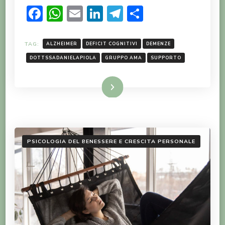
Facebook
WhatsApp
Email
LinkedIn
Telegram
Condividi
TAG:
ALZHEIMER
DEFICIT COGNITIVI
DEMENZE
DOTTSSADANIELAPIOLA
GRUPPO AMA
SUPPORTO
LEGGI TUTTO
PSICOLOGIA DEL BENESSERE E CRESCITA PERSONALE