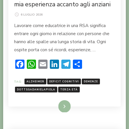
mia esperienza accanto agli anziani
6 LUGLIO 2026
Lavorare come educatrice in una RSA significa
entrare ogni giorno in relazione con persone che
hanno alle spalle una lunga storia di vita. Ogni
ospite porta con sé ricordi, esperienze, …
Facebook
WhatsApp
Email
LinkedIn
Telegram
Condividi
TAG:
ALZHEIMER
DEFICIT COGNITIVI
DEMENZE
DOTTSSADANIELAPIOLA
TERZA ETÀ
LEGGI TUTTO