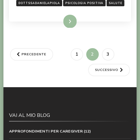
DOTTSSADANIELAPIOLA
PSICOLOGIA POSITIVA
SALUTE
LEGGI TUTTO
Paginazione
PAGINA
PAGINA
PAGINA
1
2
3
PRECEDENTE
degli
SUCCESSIVO
articoli
VAI AL MIO BLOG
APPROFONDIMENTI PER CAREGIVER
(12)