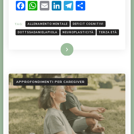
Facebook
WhatsApp
Email
LinkedIn
Telegram
Condividi
TAG:
ALLENAMENTO MENTALE
DEFICIT COGNITIVI
DOTTSSADANIELAPIOLA
NEUROPLASTICITÀ
TERZA ETÀ
LEGGI TUTTO
APPROFONDIMENTI PER CAREGIVER