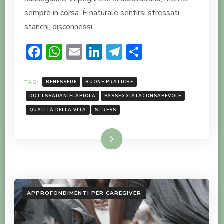
sempre in corsa. È naturale sentirsi stressati,
stanchi, disconnessi …
Facebook
WhatsApp
Email
LinkedIn
Telegram
Condividi
TAG:
BENESSERE
BUONE PRATICHE
DOTTSSADANIELAPIOLA
PASSEGGIATACONSAPEVOLE
QUALITÀ DELLA VITA
STRESS
LEGGI TUTTO
APPROFONDIMENTI PER CAREGIVER