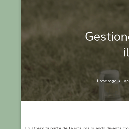
Gestion
i
Home page
App
Lo stress fa parte della vita, ma quando diventa cro