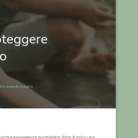
oteggere
io
ello vivendo meglio
 nostra esperienza quotidiana. Non è solo una