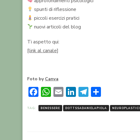
approfondimenti psicologici
spunti di riflessione
piccoli esercizi pratici
nuovi articoli del blog
Ti aspetto qui:
[link al canale]
Foto by
Canva
Facebook
WhatsApp
Email
LinkedIn
Telegram
Condivid
TAG:
BENESSERE
DOTTSSADANIELAPIOLA
NEUROPLASTIC