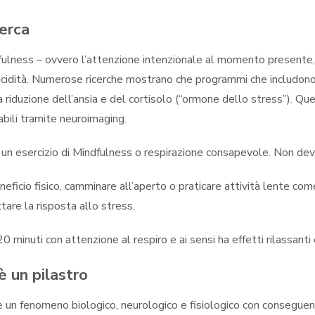
cerca
fulness – ovvero l’attenzione intenzionale al momento presente, 
 lucidità. Numerose ricerche mostrano che programmi che includono
a riduzione dell’ansia e del cortisolo (“ormone dello stress”). 
bili tramite neuroimaging.
 un esercizio di Mindfulness o respirazione consapevole. Non de
ficio fisico, camminare all’aperto o praticare attività lente come
tare la risposta allo stress.
minuti con attenzione al respiro e ai sensi ha effetti rilassanti 
è un pilastro
un fenomeno biologico, neurologico e fisiologico con conseguenze 