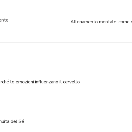
iente
Allenamento mentale: come m
ché le emozioni influenzano il cervello
nuità del Sé