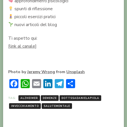
approfondimenti psicologici
spunti di riflessione
piccoli esercizi pratici
nuovi articoli del blog
Ti aspetto qui:
[link al canale]
Photo by
Jeremy Wrong
from
Unsplash
Facebook
WhatsApp
Email
LinkedIn
Telegram
Condividi
TAG:
ALZHEIMER
DEMENZE
DOTTSSADANIELAPIOLA
INVECCHIAMENTO
SALUTEMENTALE