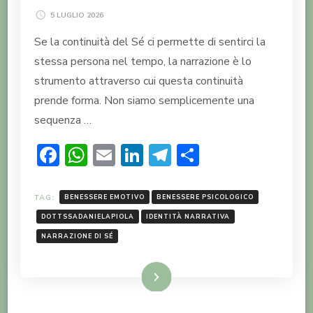
5 LUGLIO 2026
Se la continuità del Sé ci permette di sentirci la
stessa persona nel tempo, la narrazione è lo
strumento attraverso cui questa continuità
prende forma. Non siamo semplicemente una
sequenza …
Facebook
WhatsApp
Email
LinkedIn
Telegram
Condividi
TAG:
BENESSERE EMOTIVO
BENESSERE PSICOLOGICO
DOTTSSADANIELAPIOLA
IDENTITÀ NARRATIVA
NARRAZIONE DI SÉ
LEGGI TUTTO