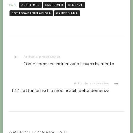
TAG:
ALZHEIMER
CAREGIVER
DEMENZE
DOTTSSADANIELAPIOLA
GRUPPO AMA
Navigazione
Articolo precedente
Come i pensieri influenzano l’invecchiamento
articoli
Articolo successivo
I 14 fattori di rischio modificabili della demenza
ARTICOLI CONSIGLIATI