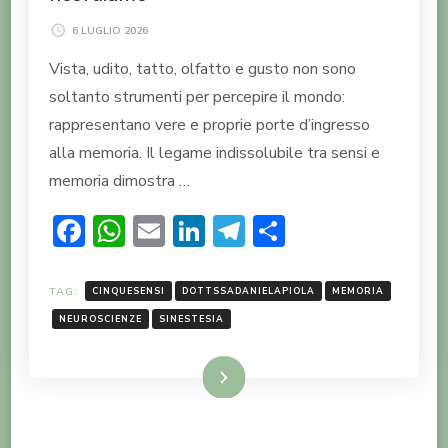
6 LUGLIO 2026
Vista, udito, tatto, olfatto e gusto non sono
soltanto strumenti per percepire il mondo:
rappresentano vere e proprie porte d’ingresso
alla memoria. Il legame indissolubile tra sensi e
memoria dimostra …
Facebook
WhatsApp
Email
LinkedIn
Telegram
Condividi
TAG:
CINQUESENSI
DOTTSSADANIELAPIOLA
MEMORIA
NEUROSCIENZE
SINESTESIA
LEGGI TUTTO