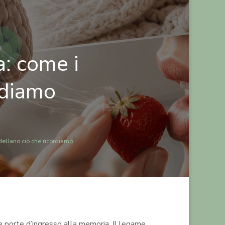
a: come i
rdiamo
dellano ciò che ricordiamo
e porte d’ingresso alla memoria. Il legame