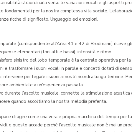
sibilità straordinaria verso le variazioni vocali e gli aspetti pros
te fondamentali per la nostra complessa vita sociale. L’elaborazi
enze ricche di significato, linguaggio ed emozioni.
porale (corrispondente all’Area 41 e 42 di Brodmann) riceve gli i
quenze elementari (toni alti e bassi), intensità e ritmo.
sfero sinistro del lobo temporale è la centrale operativa per la 
mi e trasformare i suoni vocali in parole e concetti dotati di senso
nterviene per legare i suoni ai nostri ricordi a lungo termine. P
umore ambientale a un’esperienza passata.
durante l’ascolto musicale, connette la stimolazione acustica a
 piacere quando ascoltiamo la nostra melodia preferita.
pace di agire come una vera e propria macchina del tempo per la
e vividi, e questo accade perché l’ascolto musicale non è mai un 