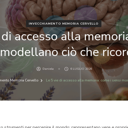
INVECCHIAMENTO MEMORIA CERVELLO
 di accesso alla memori
 modellano ciò che rico
Daniela
6 LUGLIO 2026
mento Memoria Cervello
Le 5 vie di accesso alla memoria: come i sensi mo
nto strumenti per percepire il mondo: rappresentano vere e propri