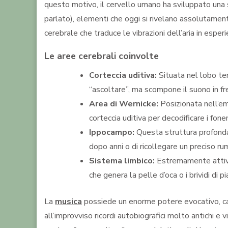
questo motivo, il cervello umano ha sviluppato una sen
parlato), elementi che oggi si rivelano assolutamen
cerebrale che traduce le vibrazioni dell’aria in esperi
Le aree cerebrali coinvolte
Corteccia uditiva:
Situata nel
lobo tem
“ascoltare”, ma scompone il suono in fre
Area di Wernicke:
Posizionata nell’emi
corteccia uditiva per decodificare i fone
Ippocampo:
Questa struttura profonda i
dopo anni o di ricollegare un preciso r
Sistema limbico:
Estremamente attivo 
che genera la pelle d’oca o i brividi di
La
musica
possiede un enorme potere evocativo, ca
all’improvviso ricordi autobiografici molto antichi 