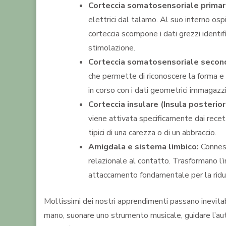
Corteccia somatosensoriale primari
elettrici dal talamo. Al suo interno osp
corteccia scompone i dati grezzi identif
stimolazione.
Corteccia somatosensoriale seconda
che permette di riconoscere la forma e
in corso con i dati geometrici immagazz
Corteccia insulare (Insula posterior
viene attivata specificamente dai recet
tipici di una carezza o di un abbraccio.
Amigdala e sistema limbico:
Conness
relazionale al contatto. Trasformano l’
attaccamento fondamentale per la riduz
Moltissimi dei nostri apprendimenti passano inevitab
mano, suonare uno strumento musicale, guidare l’aut