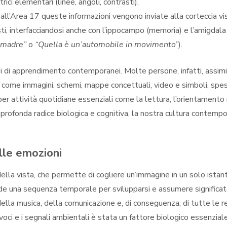
ci elementari (linee, angoli, contrasti).
ll’Area 17 queste informazioni vengono inviate alla corteccia vi
sti, interfacciandosi anche con l’ippocampo (memoria) e l’amigdal
a madre”
o
“Quella è un’automobile in movimento”
).
si di apprendimento contemporanei. Molte persone, infatti, assimi
come immagini, schemi, mappe concettuali, video e simboli, spesso
per attività quotidiane essenziali come la lettura, l’orientamento
 profonda radice biologica e cognitiva, la nostra cultura contemp
lle emozioni
ella vista, che permette di cogliere un’immagine in un solo istan
ede una sequenza temporale per svilupparsi e assumere signific
della musica, della comunicazione e, di conseguenza, di tutte le r
voci e i segnali ambientali è stata un fattore biologico essenzial