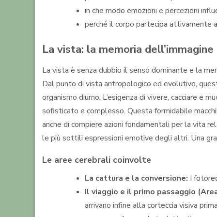
in che modo emozioni e percezioni influ
perché il corpo partecipa attivamente ai
La vista: la memoria dell’immagine
La vista è senza dubbio il senso dominante e la memo
Dal punto di vista antropologico ed evolutivo, quest
organismo diurno. L’esigenza di vivere, cacciare e m
sofisticato e complesso. Questa formidabile macchina
anche di compiere azioni fondamentali per la vita re
le più sottili espressioni emotive degli altri. Una gr
Le aree cerebrali coinvolte
La cattura e la conversione:
I fotorec
Il viaggio e il primo passaggio (Are
arrivano infine alla corteccia visiva p