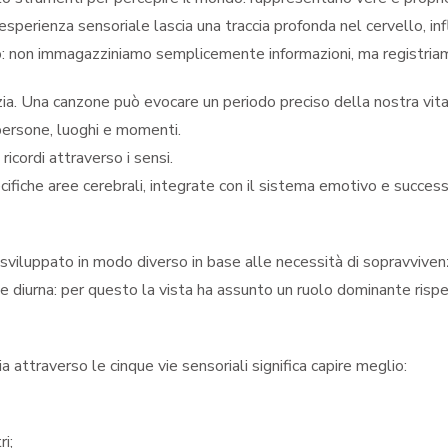
esperienza sensoriale lascia una traccia profonda nel cervello, i
tico: non immagazziniamo semplicemente informazioni, ma registria
ia. Una canzone può evocare un periodo preciso della nostra vita
 persone, luoghi e momenti.
icordi attraverso i sensi.
cifiche aree cerebrali, integrate con il sistema emotivo e succ
 è sviluppato in modo diverso in base alle necessità di sopravvive
diurna: per questo la vista ha assunto un ruolo dominante rispet
ttraverso le cinque vie sensoriali significa capire meglio:
ri;