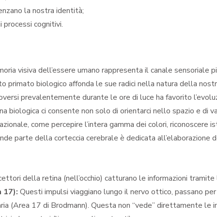
enzano la nostra identità;
 processi cognitivi.
ria visiva dell’essere umano rappresenta il canale sensoriale più
o primato biologico affonda le sue radici nella natura della nos
uoversi prevalentemente durante le ore di luce ha favorito l’evol
 biologica ci consente non solo di orientarci nello spazio e di v
lazionale, come percepire l’intera gamma dei colori, riconoscere 
ande parte della corteccia cerebrale è dedicata all’elaborazione de
ettori della retina (nell’occhio) catturano le informazioni tramite 
a 17):
Questi impulsi viaggiano lungo il nervo ottico, passano p
rimaria (Area 17 di Brodmann). Questa non “vede” direttamente le