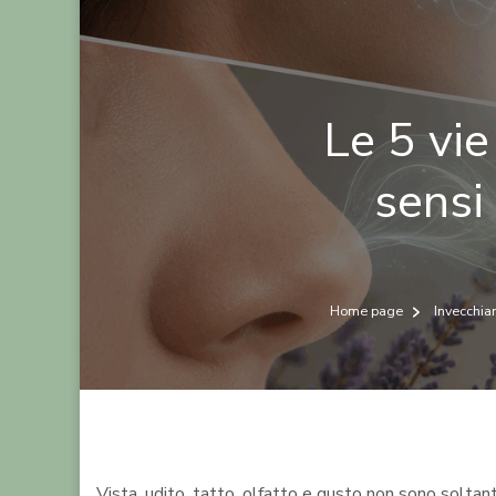
Le 5 vie
sensi
Home page
Invecchia
Vista, udito, tatto, olfatto e gusto non sono solta