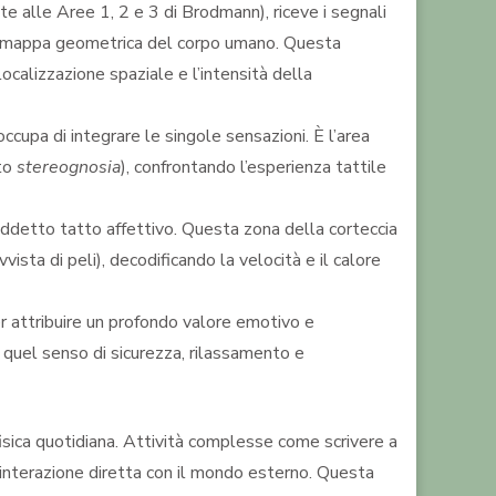
e alle Aree 1, 2 e 3 di Brodmann), riceve i segnali
ia mappa geometrica del corpo umano. Questa
localizzazione spaziale e l’intensità della
occupa di integrare le singole sensazioni. È l’area
ato
stereognosia
), confrontando l’esperienza tattile
iddetto tatto affettivo. Questa zona della corteccia
vista di peli), decodificando la velocità e il calore
 attribuire un profondo valore emotivo e
o quel senso di sicurezza, rilassamento e
isica quotidiana. Attività complesse come scrivere a
’interazione diretta con il mondo esterno. Questa