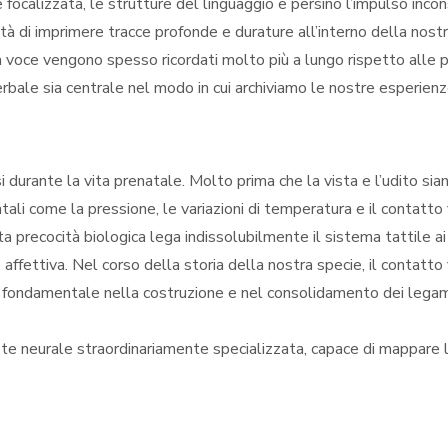
e focalizzata, le strutture del linguaggio e persino l’impulso inc
à di imprimere tracce profonde e durature all’interno della nos
a sua voce vengono spesso ricordati molto più a lungo rispetto alle
le sia centrale nel modo in cui archiviamo le nostre esperienze
si durante la vita prenatale. Molto prima che la vista e l’udito sia
ali come la pressione, le variazioni di temperatura e il contatto f
a precocità biologica lega indissolubilmente il sistema tattile ai
 affettiva. Nel corso della storia della nostra specie, il contatt
fondamentale nella costruzione e nel consolidamento dei legami
 rete neurale straordinariamente specializzata, capace di mappare l