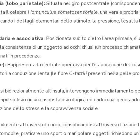
a (lobo parietale):
Situata nel giro postcentrale (corrispondent
ita il celebre
Homunculus somatosensoriale
, una vera e propr
icando i dettagli elementari dello stimolo: la pressione, l’esatta 
ria e associativa:
Posizionata subito dietro l’area primaria, si 
 la consistenza di un oggetto ad occhi chiusi (un processo chiam
inati in precedenza.
e):
Rappresenta la centrale operativa per l’elaborazione del cos
tori a conduzione lenta (le fibre
C-tattili
presenti nella pelle prov
i bidirezionalmente all’insula, intervengono immediatamente per
impulso fisico in una risposta psicologica ed endocrina, generand
ione dello stress e la sopravvivenza sociale.
ilmente attraverso il corpo, consolidandosi attraverso l’azione f
omobile, praticare uno sport o manipolare oggetti richiedono un