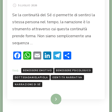
5 LUGLIO 2026
Se la continuità del Sé ci permette di sentirci la
stessa persona nel tempo, la narrazione è lo
strumento attraverso cui questa continuità
prende forma. Non siamo semplicemente una
sequenza …
Facebook
WhatsApp
Email
LinkedIn
Telegram
Condividi
TAG:
BENESSERE EMOTIVO
BENESSERE PSICOLOGICO
DOTTSSADANIELAPIOLA
IDENTITÀ NARRATIVA
NARRAZIONE DI SÉ
LEGGI TUTTO