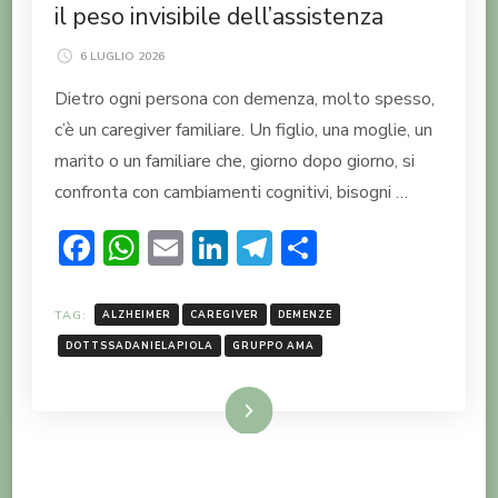
il peso invisibile dell’assistenza
6 LUGLIO 2026
Dietro ogni persona con demenza, molto spesso,
c’è un caregiver familiare. Un figlio, una moglie, un
marito o un familiare che, giorno dopo giorno, si
confronta con cambiamenti cognitivi, bisogni …
Facebook
WhatsApp
Email
LinkedIn
Telegram
Condividi
TAG:
ALZHEIMER
CAREGIVER
DEMENZE
DOTTSSADANIELAPIOLA
GRUPPO AMA
LEGGI TUTTO