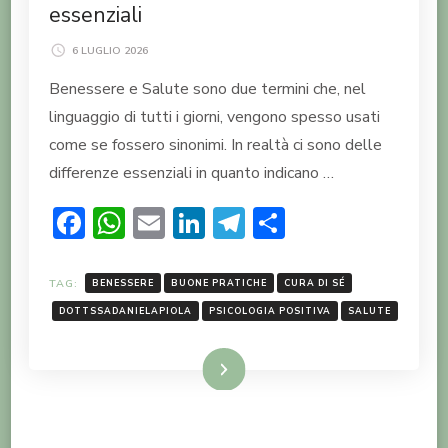
essenziali
6 LUGLIO 2026
Benessere e Salute sono due termini che, nel
linguaggio di tutti i giorni, vengono spesso usati
come se fossero sinonimi. In realtà ci sono delle
differenze essenziali in quanto indicano …
Facebook
WhatsApp
Email
LinkedIn
Telegram
Condividi
TAG:
BENESSERE
BUONE PRATICHE
CURA DI SÉ
DOTTSSADANIELAPIOLA
PSICOLOGIA POSITIVA
SALUTE
LEGGI TUTTO