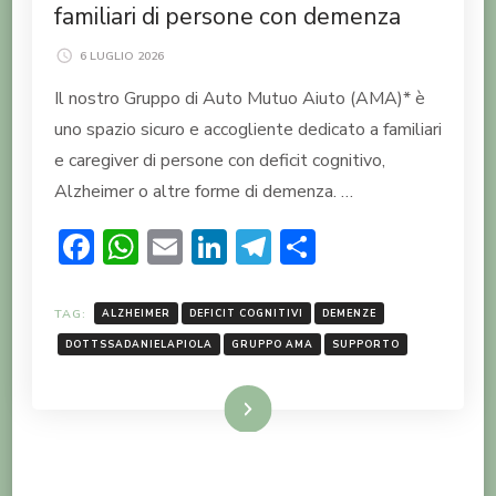
familiari di persone con demenza
6 LUGLIO 2026
Il nostro Gruppo di Auto Mutuo Aiuto (AMA)* è
uno spazio sicuro e accogliente dedicato a familiari
e caregiver di persone con deficit cognitivo,
Alzheimer o altre forme di demenza. …
Facebook
WhatsApp
Email
LinkedIn
Telegram
Condividi
TAG:
ALZHEIMER
DEFICIT COGNITIVI
DEMENZE
DOTTSSADANIELAPIOLA
GRUPPO AMA
SUPPORTO
LEGGI TUTTO